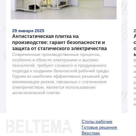
29 января 2025
2
Антистатическая плитка на
производстве: гарант безопасности и
защита от статического электричества
Современные производственные процессы,
особенно в области электроники и высоких
В
технологий, требуют сложного и продуманного
п
подхода к созданию безопасной рабочей среды.
а
Одним из наиболее эффективных решений для
н
минимизации рисков, связанных с статическим
р
электричеством, является использование
з
антистатической плитки.
п
э
к
Столы рабочие
Готовые решения
Верстаки