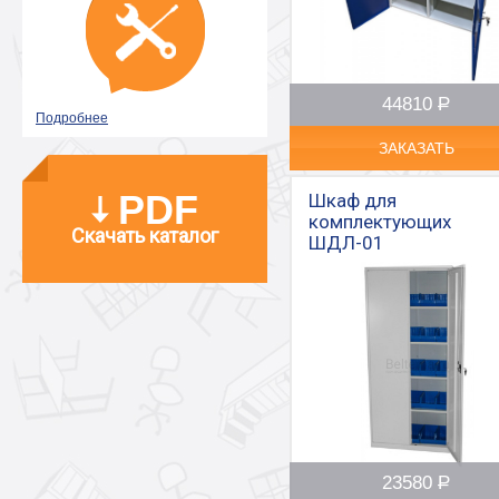
44810
Р
–
Подробнее
ЗАКАЗАТЬ
PDF
Шкаф для
комплектующих
Скачать каталог
ШДЛ-01
23580
Р
–