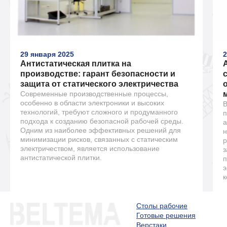
29 января 2025
2
Антистатическая плитка на
производстве: гарант безопасности и
защита от статического электричества
Современные производственные процессы,
особенно в области электроники и высоких
В
технологий, требуют сложного и продуманного
п
подхода к созданию безопасной рабочей среды.
а
Одним из наиболее эффективных решений для
н
минимизации рисков, связанных с статическим
р
электричеством, является использование
з
антистатической плитки.
п
э
к
Столы рабочие
Готовые решения
Верстаки