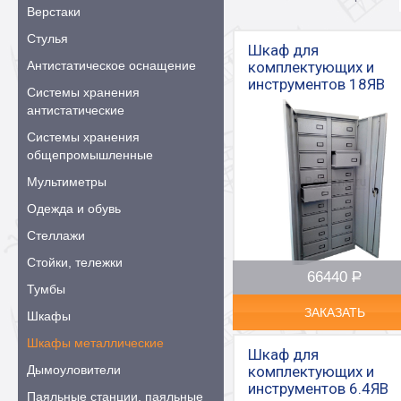
Верстаки
Стулья
Шкаф для
Антистатическое оснащение
комплектующих и
инструментов 18ЯВ
Системы хранения
антистатические
Системы хранения
общепромышленные
Мультиметры
Одежда и обувь
Стеллажи
Стойки, тележки
66440
Р
–
Тумбы
ЗАКАЗАТЬ
Шкафы
Шкафы металлические
Шкаф для
Дымоуловители
комплектующих и
инструментов 6.4ЯВ
Паяльные станции, паяльные