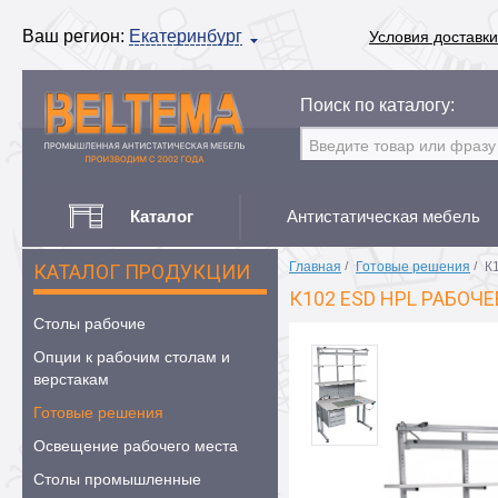
Ваш регион:
Екатеринбург
Условия доставки
Поиск по каталогу:
Каталог
Антистатическая мебель
Главная
/
Готовые решения
/
К
КАТАЛОГ ПРОДУКЦИИ
К102 ESD HPL РАБО
Столы рабочие
Опции к рабочим столам и
верстакам
Готовые решения
Освещение рабочего места
Столы промышленные