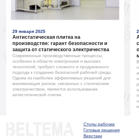
29 января 2025
2
Антистатическая плитка на
производстве: гарант безопасности и
защита от статического электричества
Современные производственные процессы,
особенно в области электроники и высоких
В
технологий, требуют сложного и продуманного
п
подхода к созданию безопасной рабочей среды.
а
Одним из наиболее эффективных решений для
н
минимизации рисков, связанных с статическим
р
электричеством, является использование
з
антистатической плитки.
п
э
к
Столы рабочие
Готовые решения
Верстаки