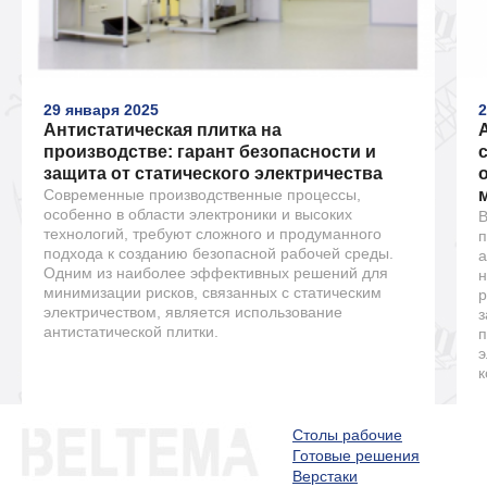
29 января 2025
2
Антистатическая плитка на
производстве: гарант безопасности и
защита от статического электричества
Современные производственные процессы,
особенно в области электроники и высоких
В
технологий, требуют сложного и продуманного
п
подхода к созданию безопасной рабочей среды.
а
Одним из наиболее эффективных решений для
н
минимизации рисков, связанных с статическим
р
электричеством, является использование
з
антистатической плитки.
п
э
к
Столы рабочие
Готовые решения
Верстаки