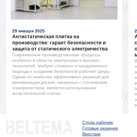
29 января 2025
2
Антистатическая плитка на
производстве: гарант безопасности и
защита от статического электричества
Современные производственные процессы,
особенно в области электроники и высоких
В
технологий, требуют сложного и продуманного
п
подхода к созданию безопасной рабочей среды.
а
Одним из наиболее эффективных решений для
н
минимизации рисков, связанных с статическим
р
электричеством, является использование
з
антистатической плитки.
п
э
к
Столы рабочие
Готовые решения
Верстаки