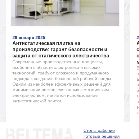
29 января 2025
2
Антистатическая плитка на
производстве: гарант безопасности и
защита от статического электричества
Современные производственные процессы,
особенно в области электроники и высоких
В
технологий, требуют сложного и продуманного
п
подхода к созданию безопасной рабочей среды.
а
Одним из наиболее эффективных решений для
н
минимизации рисков, связанных с статическим
р
электричеством, является использование
з
антистатической плитки.
п
э
к
Столы рабочие
Готовые решения