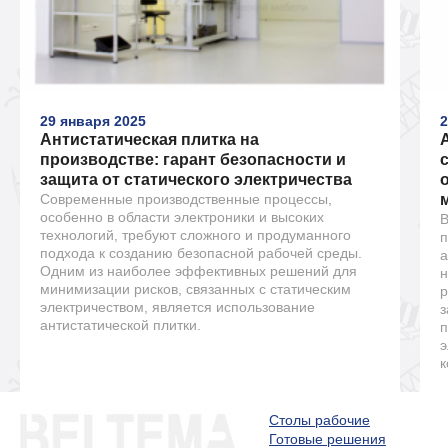
29 января 2025
2
Антистатическая плитка на
производстве: гарант безопасности и
защита от статического электричества
Современные производственные процессы,
особенно в области электроники и высоких
В
технологий, требуют сложного и продуманного
п
подхода к созданию безопасной рабочей среды.
а
Одним из наиболее эффективных решений для
н
минимизации рисков, связанных с статическим
р
электричеством, является использование
з
антистатической плитки.
п
э
к
Столы рабочие
Готовые решения