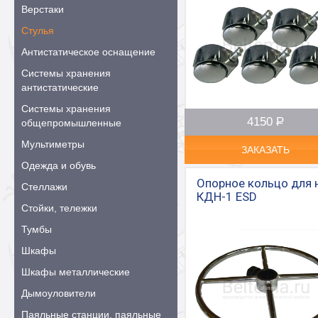
Верстаки
Стулья
Антистатическое оснащение
Системы хранения
антистатические
Системы хранения
4150
Р
–
общепромышленные
Мультиметры
ЗАКАЗАТЬ
Одежда и обувь
Опорное кольцо для 
Стеллажи
КДН-1 ESD
Стойки, тележки
Тумбы
Шкафы
Шкафы металлические
Дымоуловители
Паяльные станции, паяльные