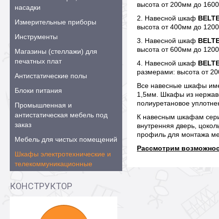
высота от 200мм до 160
насадки
2. Навесной шкаф
BELT
Измерительные приборы
высота от 400мм до 120
Инструменты
3. Навесной шкаф
BELTE
высота от 600мм до 120
Магазины (стеллажи) для
печатных плат
4. Навесной шкаф
BELTE
размерами: высота от 2
Антистатические полы
Все навесные шкафы име
Блоки питания
1,5мм. Шкафы из нержав
полиуретановое уплотнен
Промышленная и
антистатическая мебель под
К навесным шкафам сер
заказ
внутренняя дверь, цокол
профиль для монтажа ме
Мебель для чистых помещений
Рассмотрим возможност
Шкафы электротехнические и
телекоммуникационные
КОНСТРУКТОР