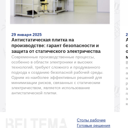
29 января 2025
2
Антистатическая плитка на
производстве: гарант безопасности и
защита от статического электричества
Современные производственные процессы,
особенно в области электроники и высоких
В
технологий, требуют сложного и продуманного
п
подхода к созданию безопасной рабочей среды.
а
Одним из наиболее эффективных решений для
н
минимизации рисков, связанных с статическим
р
электричеством, является использование
з
антистатической плитки.
п
э
к
Столы рабочие
Готовые решения