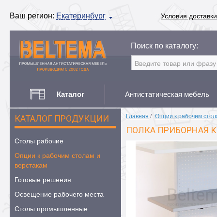
Ваш регион:
Екатеринбург
Условия доставки
Поиск по каталогу:
Каталог
Антистатическая мебель
Главная
/
Опции к рабочим стол
КАТАЛОГ ПРОДУКЦИИ
ПОЛКА ПРИБОРНАЯ К
Столы рабочие
Опции к рабочим столам и
верстакам
Готовые решения
Освещение рабочего места
Столы промышленные