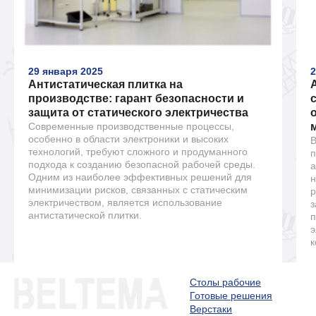
29 января 2025
2
Антистатическая плитка на
производстве: гарант безопасности и
защита от статического электричества
Современные производственные процессы,
особенно в области электроники и высоких
В
технологий, требуют сложного и продуманного
п
подхода к созданию безопасной рабочей среды.
а
Одним из наиболее эффективных решений для
н
минимизации рисков, связанных с статическим
р
электричеством, является использование
з
антистатической плитки.
п
э
к
Столы рабочие
Готовые решения
Верстаки