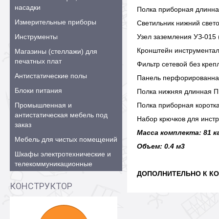
насадки
Полка приборная длинная
Измерительные приборы
Светильник нижний свето
Инструменты
Узел заземления УЗ-015 (
Кронштейн инструментал
Магазины (стеллажи) для
печатных плат
Фильтр сетевой без креп
Антистатические полы
Панель перфорированная
Блоки питания
Полка нижняя длинная ПН
Промышленная и
Полка приборная коротка
антистатическая мебель под
Набор крючков для инстр
заказ
Масса комплекта: 81 кг
Мебель для чистых помещений
Объем: 0.4 м3
Шкафы электротехнические и
телекоммуникационные
ДОПОЛНИТЕЛЬНО К КО
КОНСТРУКТОР