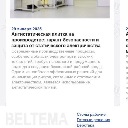
29 января 2025
2
Антистатическая плитка на
производстве: гарант безопасности и
защита от статического электричества
Современные производственные процессы,
особенно в области электроники и высоких
В
технологий, требуют сложного и продуманного
п
подхода к созданию безопасной рабочей среды.
а
Одним из наиболее эффективных решений для
н
минимизации рисков, связанных с статическим
р
электричеством, является использование
з
антистатической плитки.
п
э
к
Столы рабочие
Готовые решения
Верстаки