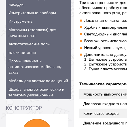
Три фильтра очистки для
насадки
обеспечивает работу в з
Измерительные приборы
активированного угля, р
Локальная очистка га
Инструменты
Удобный дымоприемник
Магазины (стеллажи) для
Светодиодный диспле
печатных плат
Возможность использо
Антистатические полы
Низкий уровень шума
Блоки питания
Дополнительно дымоу
1. Вытяжное устройств
Промышленная и
2. Вытяжное устройств
антистатическая мебель под
3. Рукав пластмассов
заказ
Мебель для чистых помещений
Технические характери
Шкафы электротехнические и
Мощность дымоуловит
телекоммуникационные
Диапазон входного на
КОНСТРУКТОР
Количество входов
Давление воздушного 