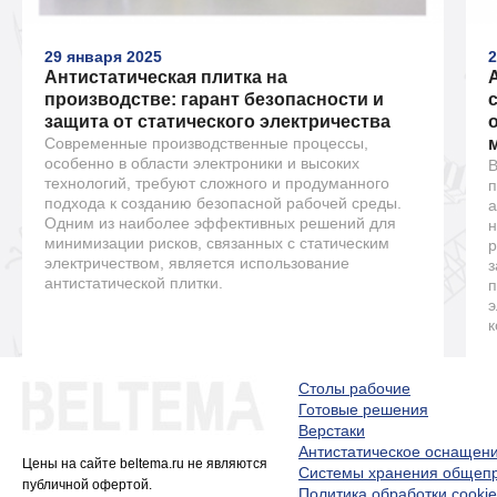
29 января 2025
2
Антистатическая плитка на
производстве: гарант безопасности и
защита от статического электричества
Современные производственные процессы,
особенно в области электроники и высоких
В
технологий, требуют сложного и продуманного
п
подхода к созданию безопасной рабочей среды.
а
Одним из наиболее эффективных решений для
н
минимизации рисков, связанных с статическим
р
электричеством, является использование
з
антистатической плитки.
п
э
к
Столы рабочие
Готовые решения
Верстаки
Антистатическое оснащен
Цены на сайте beltema.ru не являются
Системы хранения обще
публичной офертой.
Политика обработки cookie