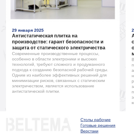
29 января 2025
2
Антистатическая плитка на
производстве: гарант безопасности и
защита от статического электричества
Современные производственные процессы,
особенно в области электроники и высоких
В
технологий, требуют сложного и продуманного
п
подхода к созданию безопасной рабочей среды.
а
Одним из наиболее эффективных решений для
н
минимизации рисков, связанных с статическим
р
электричеством, является использование
з
антистатической плитки.
п
э
к
Столы рабочие
Готовые решения
Верстаки