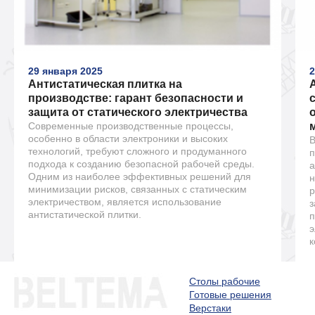
29 января 2025
2
Антистатическая плитка на
производстве: гарант безопасности и
защита от статического электричества
Современные производственные процессы,
особенно в области электроники и высоких
В
технологий, требуют сложного и продуманного
п
подхода к созданию безопасной рабочей среды.
а
Одним из наиболее эффективных решений для
н
минимизации рисков, связанных с статическим
р
электричеством, является использование
з
антистатической плитки.
п
э
к
Столы рабочие
Готовые решения
Верстаки