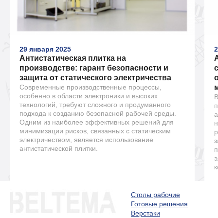
29 января 2025
2
Антистатическая плитка на
производстве: гарант безопасности и
защита от статического электричества
Современные производственные процессы,
особенно в области электроники и высоких
В
технологий, требуют сложного и продуманного
п
подхода к созданию безопасной рабочей среды.
а
Одним из наиболее эффективных решений для
н
минимизации рисков, связанных с статическим
р
электричеством, является использование
з
антистатической плитки.
п
э
к
Столы рабочие
Готовые решения
Верстаки