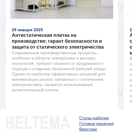
29 января 2025
2
Антистатическая плитка на
производстве: гарант безопасности и
защита от статического электричества
Современные производственные процессы,
особенно в области электроники и высоких
В
технологий, требуют сложного и продуманного
п
подхода к созданию безопасной рабочей среды.
а
Одним из наиболее эффективных решений для
н
минимизации рисков, связанных с статическим
р
электричеством, является использование
з
антистатической плитки.
п
э
к
Столы рабочие
Готовые решения
Верстаки