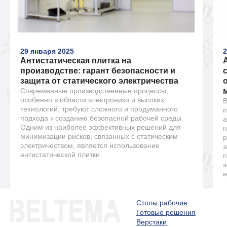
29 января 2025
2
Антистатическая плитка на
производстве: гарант безопасности и
защита от статического электричества
Современные производственные процессы,
особенно в области электроники и высоких
В
технологий, требуют сложного и продуманного
п
подхода к созданию безопасной рабочей среды.
а
Одним из наиболее эффективных решений для
н
минимизации рисков, связанных с статическим
р
электричеством, является использование
з
антистатической плитки.
п
э
к
Столы рабочие
Готовые решения
Верстаки