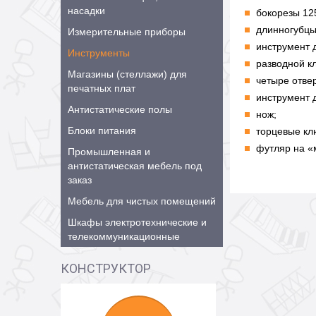
насадки
бокорезы 12
длинногубцы
Измерительные приборы
инструмент 
Инструменты
разводной к
Магазины (стеллажи) для
четыре отвер
печатных плат
инструмент 
Антистатические полы
нож;
Блоки питания
торцевые кл
футляр на «
Промышленная и
антистатическая мебель под
заказ
Мебель для чистых помещений
Шкафы электротехнические и
телекоммуникационные
КОНСТРУКТОР