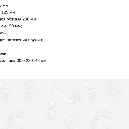
5 мм;
 125 мм;
для обжима 200 мм;
люч 150 мм;
тки;
для натяжения пружин;
ючи;
молнии» 303×220×48 мм