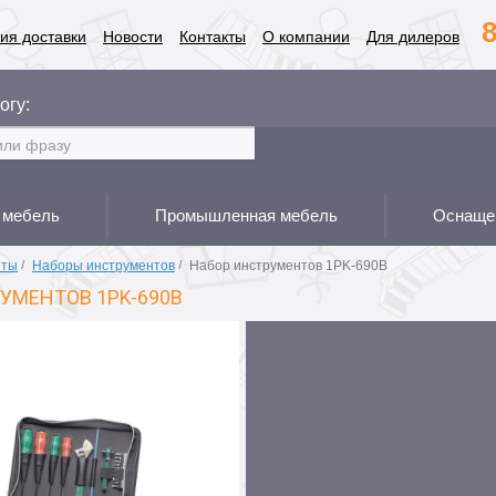
8
ия доставки
Новости
Контакты
О компании
Для дилеров
огу:
 мебель
Промышленная мебель
Оснащен
нты
/
Наборы инструментов
/
Набор инструментов 1PK-690B
УМЕНТОВ 1PK-690B