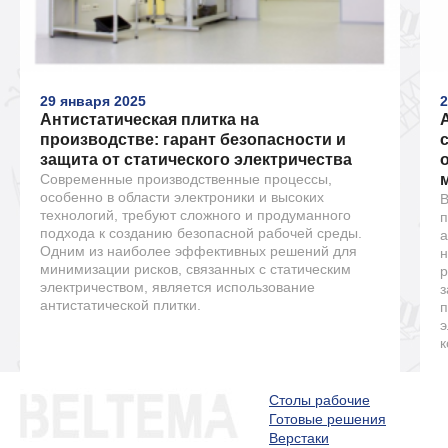
29 января 2025
2
Антистатическая плитка на
производстве: гарант безопасности и
защита от статического электричества
Современные производственные процессы,
особенно в области электроники и высоких
В
технологий, требуют сложного и продуманного
п
подхода к созданию безопасной рабочей среды.
а
Одним из наиболее эффективных решений для
н
минимизации рисков, связанных с статическим
р
электричеством, является использование
з
антистатической плитки.
п
э
к
Столы рабочие
Готовые решения
Верстаки